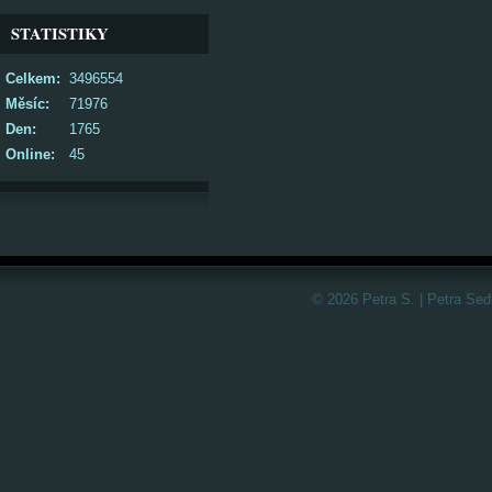
STATISTIKY
Celkem:
3496554
Měsíc:
71976
Den:
1765
Online:
45
© 2026 Petra S. | Petra Sed