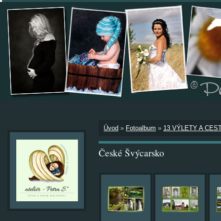
Úvod
»
Fotoalbum
»
13 VÝLETY A CES
České Švýcarsko