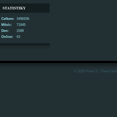
STATISTIKY
Celkem:
3496936
Měsíc:
71945
Den:
1588
Online:
43
© 2026 Petra S. | Petra Sed