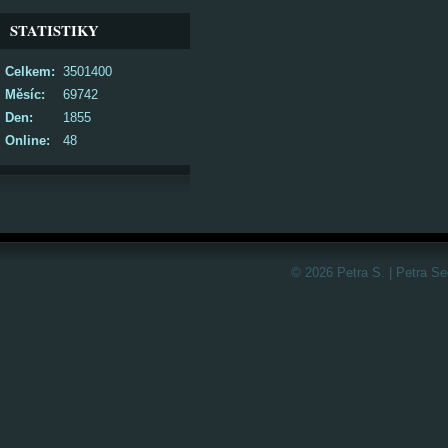
STATISTIKY
Celkem:
3501400
Měsíc:
69742
Den:
1855
Online:
48
© 2026 Petra S. | Petra S