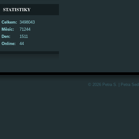
STATISTIKY
Celkem:
3498043
Měsíc:
71244
Den:
1511
Online:
44
© 2026 Petra S. | Petra Sed