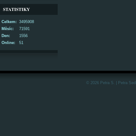
STATISTIKY
Celkem:
3495908
Měsíc:
71591
Den:
1556
Online:
51
© 2026 Petra S. | Petra Sed