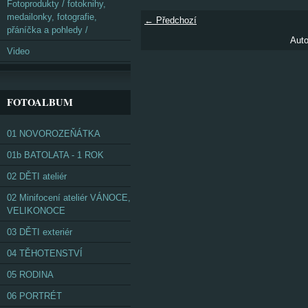
Fotoprodukty / fotoknihy,
medailonky, fotografie,
← Předchozí
přáníčka a pohledy /
Auto
Video
FOTOALBUM
01 NOVOROZEŇÁTKA
01b BATOLATA - 1 ROK
02 DĚTI ateliér
02 Minifocení ateliér VÁNOCE,
VELIKONOCE
03 DĚTI exteriér
04 TĚHOTENSTVÍ
05 RODINA
06 PORTRÉT