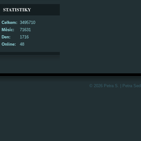
STATISTIKY
Celkem:
3495710
Měsíc:
71631
Den:
1716
Online:
48
© 2026 Petra S. | Petra Sed