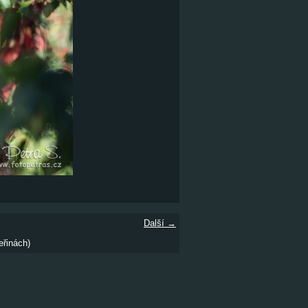
Další →
eřinách)