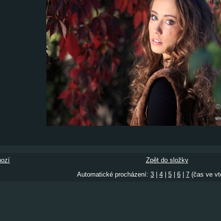
ozí
Zpět do složky
Automatické procházení:
3
|
4
|
5
|
6
|
7
(čas ve vt