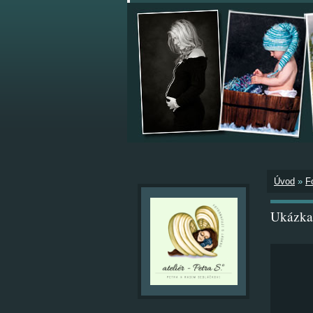
Úvod
»
F
Ukázka