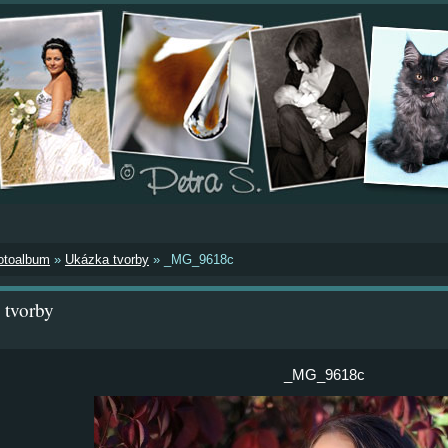
otoalbum
»
Ukázka tvorby
»
_MG_9618c
 tvorby
_MG_9618c