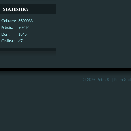
STATISTIKY
Celkem:
3500033
Měsíc:
70262
Den:
1546
Online:
47
© 2026 Petra S. | Petra Sed