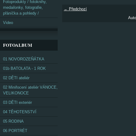
Fotoprodukty / fotoknihy,
medailonky, fotografie,
← Předchozí
přáníčka a pohledy /
Auto
Video
FOTOALBUM
01 NOVOROZEŇÁTKA
01b BATOLATA - 1 ROK
02 DĚTI ateliér
02 Minifocení ateliér VÁNOCE,
VELIKONOCE
03 DĚTI exteriér
04 TĚHOTENSTVÍ
05 RODINA
06 PORTRÉT