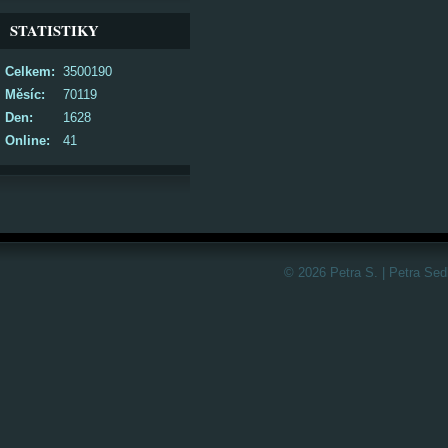
STATISTIKY
Celkem:
3500190
Měsíc:
70119
Den:
1628
Online:
41
© 2026 Petra S. | Petra Sed