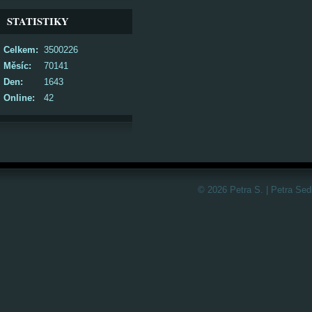
STATISTIKY
Celkem:
3500226
Měsíc:
70141
Den:
1643
Online:
42
© 2026 Petra S. | Petra Sed