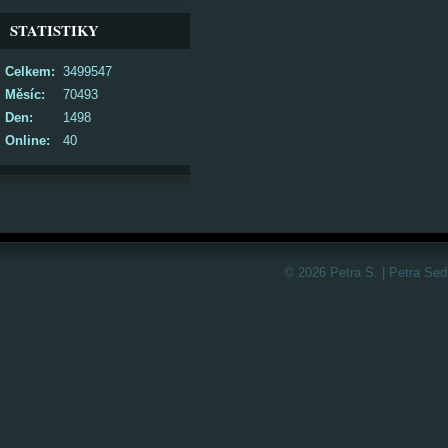
STATISTIKY
Celkem:
3499547
Měsíc:
70493
Den:
1498
Online:
40
© 2026 Petra S. | Petra Sed