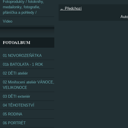
Fotoprodukty / fotoknihy,
medailonky, fotografie,
← Předchozí
přáníčka a pohledy /
Auto
Video
FOTOALBUM
01 NOVOROZEŇÁTKA
01b BATOLATA - 1 ROK
02 DĚTI ateliér
02 Minifocení ateliér VÁNOCE,
VELIKONOCE
03 DĚTI exteriér
04 TĚHOTENSTVÍ
05 RODINA
06 PORTRÉT