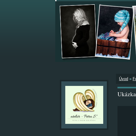
Úvod
»
F
Ukázka