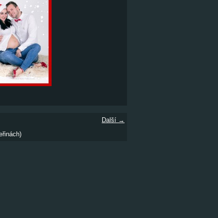
Další →
eřinách)