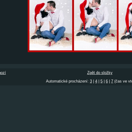
ozí
Zpět do složky
Automatické procházení:
3
|
4
|
5
|
6
|
7
(čas ve vt