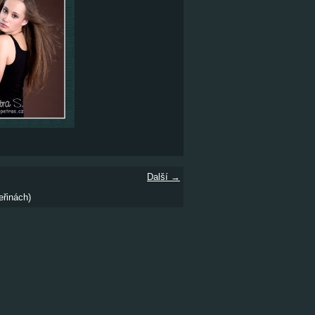
Další →
eřinách)