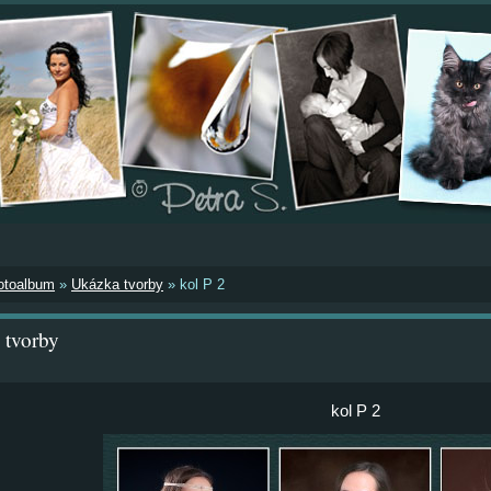
otoalbum
»
Ukázka tvorby
»
kol P 2
 tvorby
kol P 2