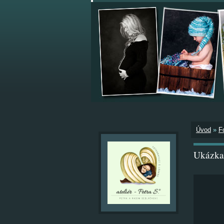
Úvod
»
F
Ukázka