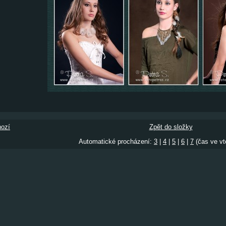
ozí
Zpět do složky
Automatické procházení:
3
|
4
|
5
|
6
|
7
(čas ve vt