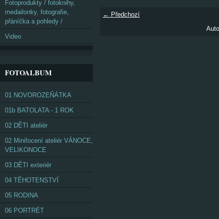
Fotoprodukty / fotoknihy,
medailonky, fotografie,
← Předchozí
přáníčka a pohledy /
Auto
Video
FOTOALBUM
01 NOVOROZEŇÁTKA
01b BATOLATA - 1 ROK
02 DĚTI ateliér
02 Minifocení ateliér VÁNOCE,
VELIKONOCE
03 DĚTI exteriér
04 TĚHOTENSTVÍ
05 RODINA
06 PORTRÉT