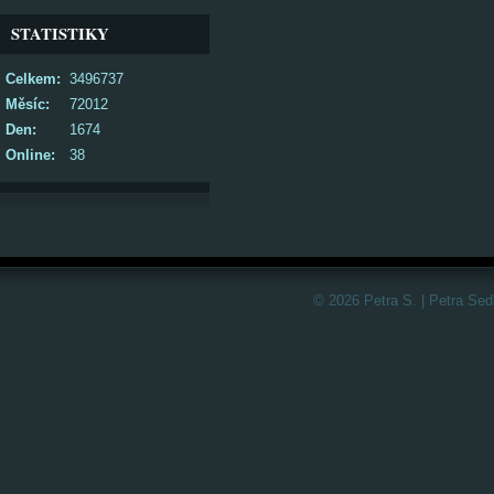
STATISTIKY
Celkem:
3496737
Měsíc:
72012
Den:
1674
Online:
38
© 2026 Petra S. | Petra Sed