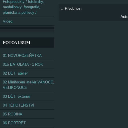
Fotoprodukty / fotoknihy,
medailonky, fotografie,
← Předchozí
přáníčka a pohledy /
Auto
Video
FOTOALBUM
01 NOVOROZEŇÁTKA
01b BATOLATA - 1 ROK
02 DĚTI ateliér
02 Minifocení ateliér VÁNOCE,
VELIKONOCE
03 DĚTI exteriér
04 TĚHOTENSTVÍ
05 RODINA
06 PORTRÉT