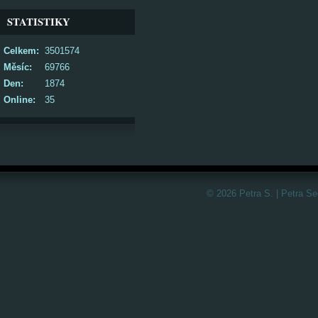
STATISTIKY
Celkem:
3501574
Měsíc:
69766
Den:
1874
Online:
35
© 2026 Petra S. | Petra S