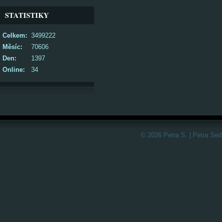
STATISTIKY
Celkem:
3499222
Měsíc:
70606
Den:
1397
Online:
34
© 2026 Petra S. | Petra Sed