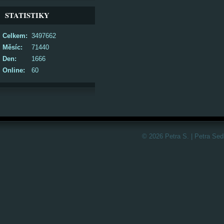
STATISTIKY
Celkem:
3497662
Měsíc:
71440
Den:
1666
Online:
60
© 2026 Petra S. | Petra Sed