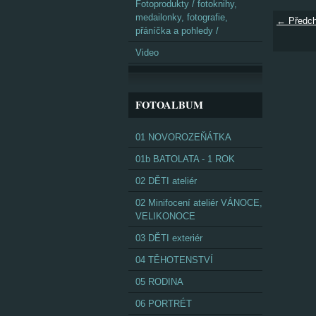
Fotoprodukty / fotoknihy,
medailonky, fotografie,
← Předch
přáníčka a pohledy /
Video
FOTOALBUM
01 NOVOROZEŇÁTKA
01b BATOLATA - 1 ROK
02 DĚTI ateliér
02 Minifocení ateliér VÁNOCE,
VELIKONOCE
03 DĚTI exteriér
04 TĚHOTENSTVÍ
05 RODINA
06 PORTRÉT