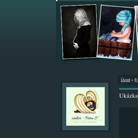
Úvod
»
F
Ukázka