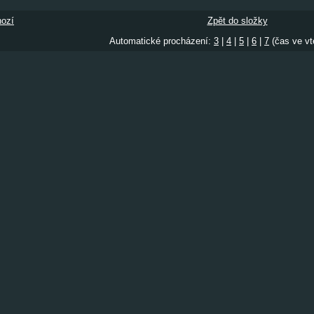
ozí
Zpět do složky
Automatické procházení:
3
|
4
|
5
|
6
|
7
(čas ve vt