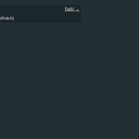
Další →
eřinách)