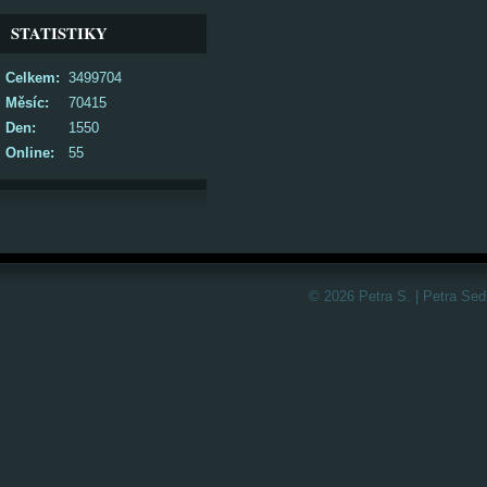
STATISTIKY
Celkem:
3499704
Měsíc:
70415
Den:
1550
Online:
55
© 2026 Petra S. | Petra Sed