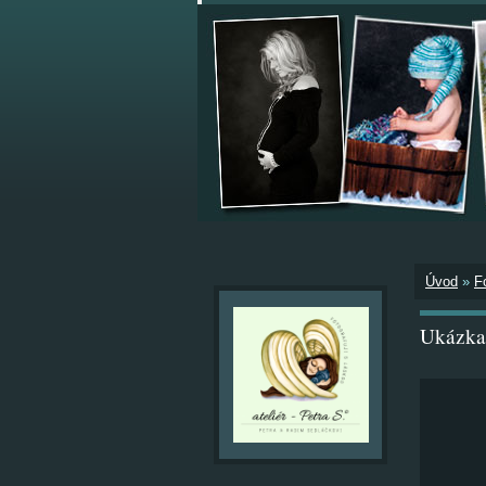
Úvod
»
F
Ukázka