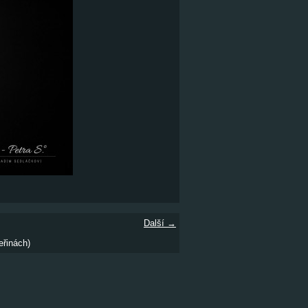
Další →
eřinách)