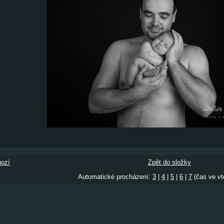
ozí
Zpět do složky
Automatické procházení:
3
|
4
|
5
|
6
|
7
(čas ve vt